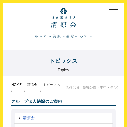
toggle
navigat
トピックス
Topics
HOME
清凉会
トピックス
園外保育 鶴舞公園（年中・年少）
グループ法人施設のご案内
清凉会