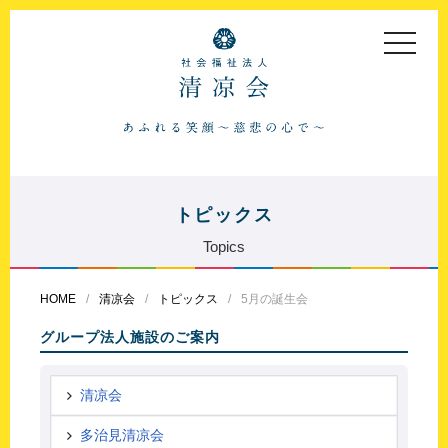
toggle
navigat
トピックス
Topics
HOME
清凉会
トピックス
5月の誕生会
グループ法人施設のご案内
清凉会
多治見清凉会