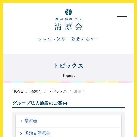
toggle
navigat
トピックス
Topics
HOME
清凉会
トピックス
田植え
グループ法人施設のご案内
清凉会
多治見清凉会