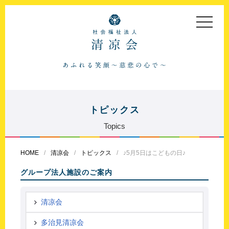
toggle
navigat
トピックス
Topics
HOME
清凉会
トピックス
♪5月5日はこどもの日♪
グループ法人施設のご案内
清凉会
多治見清凉会