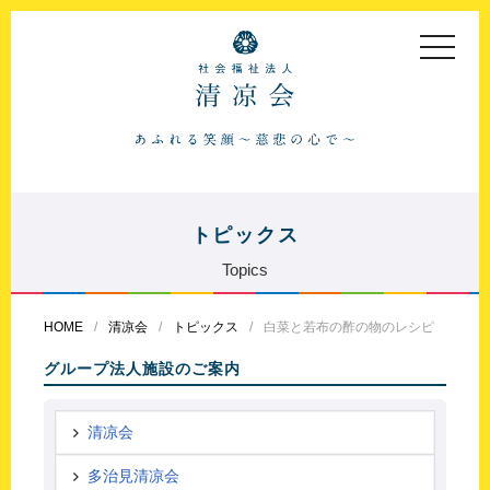
toggle
navigat
トピックス
Topics
HOME
清凉会
トピックス
白菜と若布の酢の物のレシピ
グループ法人施設のご案内
清凉会
多治見清凉会