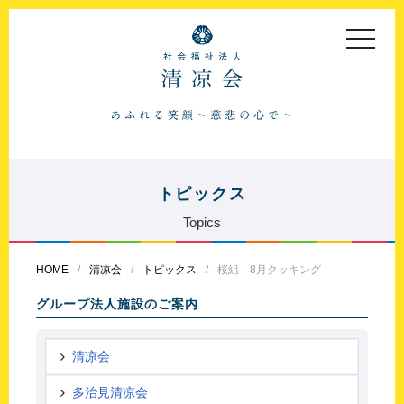
toggle
navigat
トピックス
Topics
HOME
清凉会
トピックス
桜組 8月クッキング
グループ法人施設のご案内
清凉会
多治見清凉会