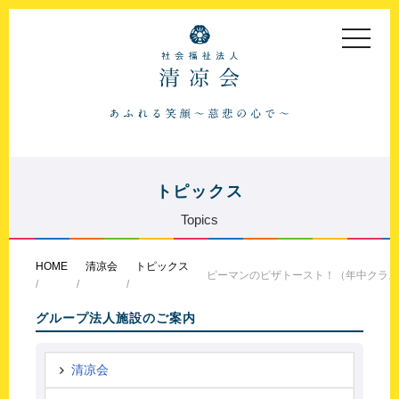
toggle
navigat
トピックス
Topics
HOME
清凉会
トピックス
ピーマンのピザトースト！（年中クラス
グループ法人施設のご案内
清凉会