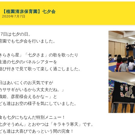
【植園清凉保育園】七夕会
2020年7月7日
月7日は七夕の日。
育園でも七夕会を行いました。
きらきら星」「七夕さま」の歌を歌ったり
生達の七夕のパネルシアターを
遊び付きで見て歌って楽しく過ごしました。
日はあいにくのお天気ですが
カササギがいるから大丈夫だね。」
織姫、彦星様会えるかな～」と
ども達はお空の様子を気にしていました。
食も七夕にちなんだ特別メニュー！
七夕そうめん」とおやつは「キラキラ寒天」です。
ども達は大喜びであっという間の完食！