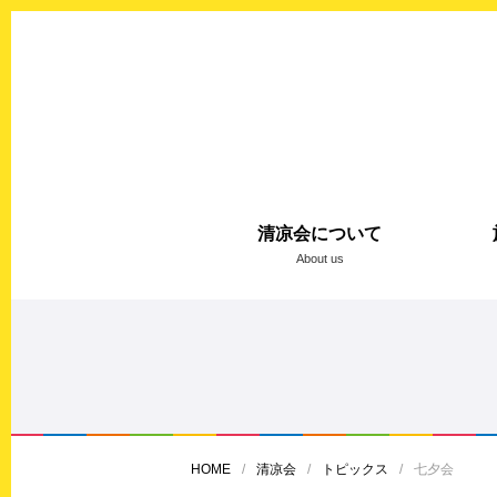
清凉会について
About us
HOME
清凉会
トピックス
七夕会