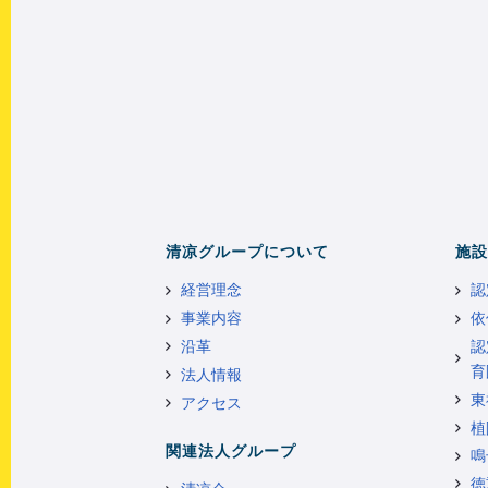
清凉グループについて
施設
経営理念
認
事業内容
依
沿革
認
育
法人情報
東
アクセス
植
関連法人グループ
鳴
徳