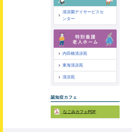
清凉園デイサービスセ
ンター
内田橋清凉苑
東海清凉苑
清凉苑
認知症カフェ
なごみカフェPDF