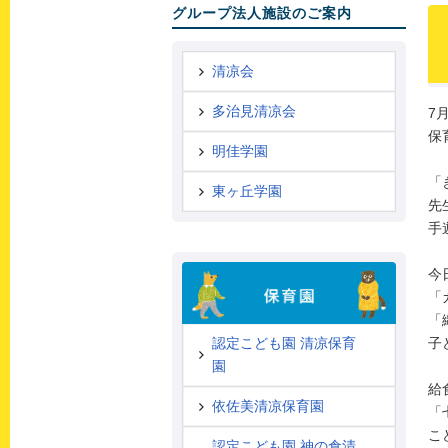
グループ法人施設のご案内
清凉会
多治見清凉会
7
保
明佳学園
「
東ヶ丘学園
先
手
今
「
「
子
認定こども園 清凉保育
園
給
依佐美清凉保育園
「
こ
認定こども園 神の倉清