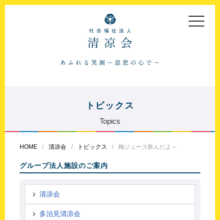
toggle
navigat
トピックス
Topics
HOME
清凉会
トピックス
梅ジュース飲んだよ～
グループ法人施設のご案内
清凉会
多治見清凉会