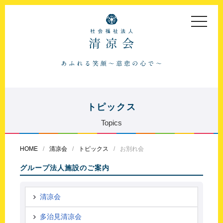
toggle
navigat
トピックス
Topics
HOME
清凉会
トピックス
お別れ会
グループ法人施設のご案内
清凉会
多治見清凉会