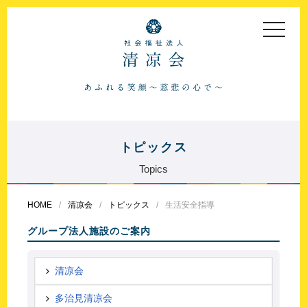
toggle
navigat
トピックス
Topics
HOME
清凉会
トピックス
生活安全指導
グループ法人施設のご案内
清凉会
多治見清凉会