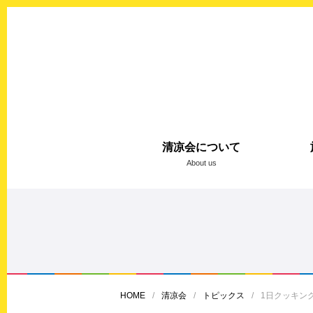
清凉会について
About us
HOME
清凉会
トピックス
1日クッキン