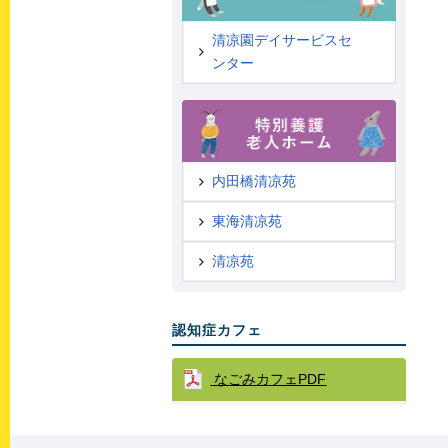
清凉園デイサービスセ
ンター
内田橋清凉苑
東海清凉苑
清凉苑
認知症カフェ
なごみカフェPDF