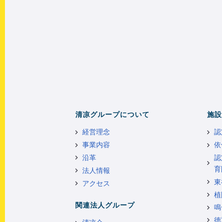
清凉グループについて
施設
経営理念
認
事業内容
依
沿革
認
育
法人情報
東
アクセス
植
関連法人グループ
鳴
徳