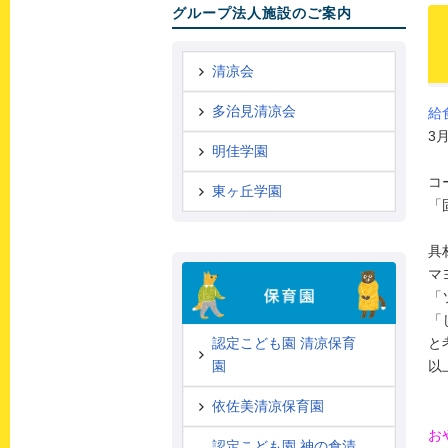
グループ法人施設のご案内
清凉会
多治見清凉会
給
3
明佳学園
コ
東ヶ丘学園
「
具
マ
「
「
と
認定こども園 清凉保育
以
園
依佐美清凉保育園
お
認定こども園 神の倉清