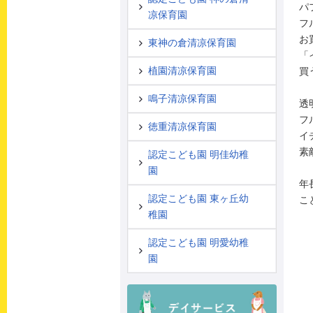
パ
凉保育園
フ
お
東神の倉清凉保育園
「
植園清凉保育園
買
鳴子清凉保育園
透
フ
徳重清凉保育園
イ
素
認定こども園 明佳幼稚
園
年
認定こども園 東ヶ丘幼
こ
稚園
認定こども園 明愛幼稚
園