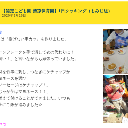
【認定こども園 清凉保育園】1日クッキング（もみじ組）
2020年3月18日
食
月は『揚げない串カツ』を作りました。
ーンフレークを手で潰して衣の代わりに！
固い！」と言いながらも頑張っていました。
材を竹串に刺し、つなぎにケチャップか
ヨネーズを選び
ソーセージはケチャップ！」
じゃが芋はマヨネーズ！！」
考えて付けることができました。いつも
上にご飯が進みました☆
やつ