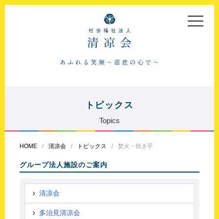
toggle
navigat
トピックス
Topics
HOME
清凉会
トピックス
焚火・焼き芋
グループ法人施設のご案内
清凉会
多治見清凉会