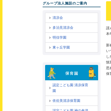
グループ法人施設のご案内
清凉会
多治見清凉会
謹
本
明佳学園
新
東ヶ丘学園
い
し
慎
思
保
認定こども園 清凉保育
園
依佐美清凉保育園
認定こども園 神の倉清