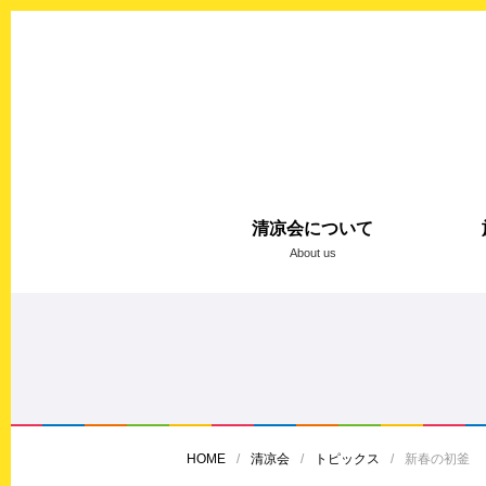
清凉会について
About us
HOME
清凉会
トピックス
新春の初釜