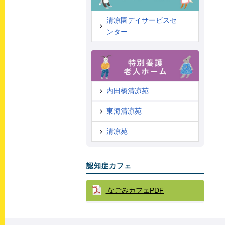
清凉園デイサービスセ
ンター
内田橋清凉苑
東海清凉苑
清凉苑
認知症カフェ
なごみカフェPDF