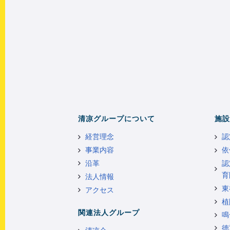
清凉グループについて
施設
経営理念
認
事業内容
依
沿革
認
育
法人情報
東
アクセス
植
関連法人グループ
鳴
徳