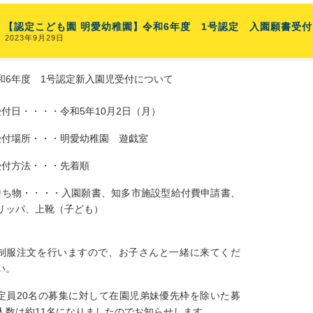
【認定こども園 明愛幼稚園】令和6年度 1号認定 入園願書受
2023年9月29日
和6年度 1号認定新入園児受付について
受付日・・・・令和5年10月2日（月）
受付場所・・・明愛幼稚園 遊戯室
受付方法・・・先着順
持ち物・・・・入園願書、知多市施設型給付費申請書、
リッパ、上靴（子ども）
制服注文を行いますので、お子さんと一緒に来てくだ
い。
定員20名の募集に対して在園児弟妹優先枠を除いた募
人数は約11名になりましたのでお知らせします。