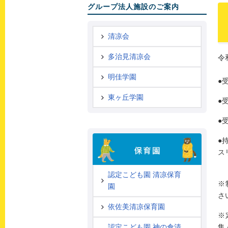
グループ法人施設のご案内
清凉会
多治見清凉会
令
明佳学園
●
東ヶ丘学園
●
●
●
ス
認定こども園 清凉保育
※
園
さ
依佐美清凉保育園
※
集
認定こども園 神の倉清