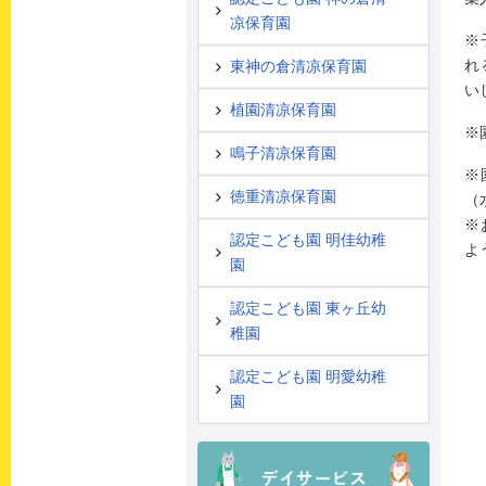
凉保育園
※
れ
東神の倉清凉保育園
い
植園清凉保育園
※
鳴子清凉保育園
※
徳重清凉保育園
（
※
認定こども園 明佳幼稚
よ
園
認定こども園 東ヶ丘幼
稚園
認定こども園 明愛幼稚
園