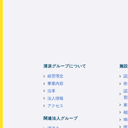
清凉グループについて
施設
経営理念
認
事業内容
依
沿革
認
育
法人情報
東
アクセス
植
関連法人グループ
鳴
徳