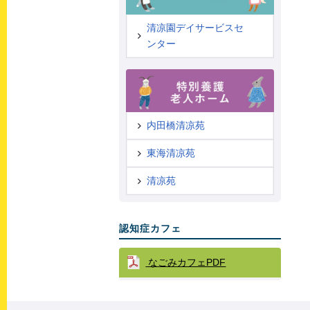
清凉園デイサービスセ
ンター
内田橋清凉苑
東海清凉苑
清凉苑
認知症カフェ
なごみカフェPDF