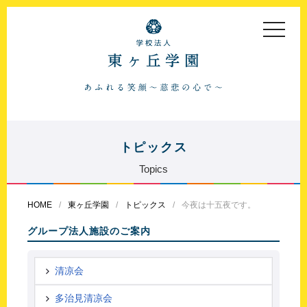
toggle
navigat
トピックス
Topics
HOME
東ヶ丘学園
トピックス
今夜は十五夜です。
グループ法人施設のご案内
清凉会
多治見清凉会