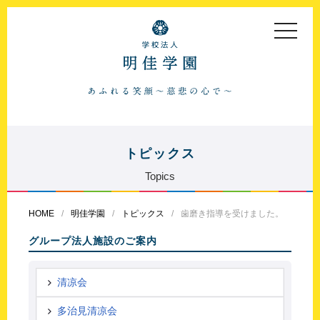
toggle
navigat
トピックス
Topics
HOME
明佳学園
トピックス
歯磨き指導を受けました。
グループ法人施設のご案内
清凉会
多治見清凉会