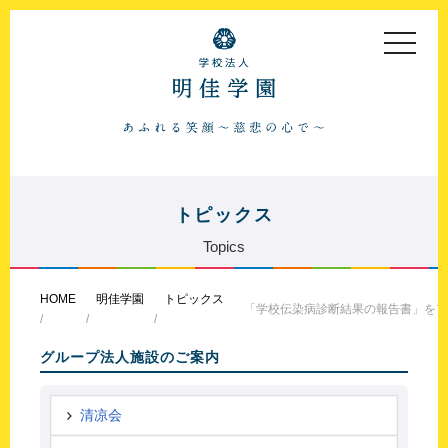
toggle
navigat
トピックス
Topics
HOME
明佳学園
トピックス
「学校伝染病診断結果の報告書」をア
グループ法人施設のご案内
清凉会