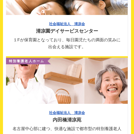
社会福祉法人 清凉会
清凉園デイサービスセンター
１Fが保育園となっており、毎日園児たちの
満面の笑みに
出会える施設です。
特別養護老人ホーム
社会福祉法人 清凉会
内田橋清凉苑
名古屋中心部に建つ、快適な施設で都市型の
特別養護老人