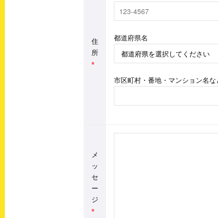
都道府県名
住
所
*
市区町村・番地・マンション名な
メ
ッ
セ
ー
ジ
*