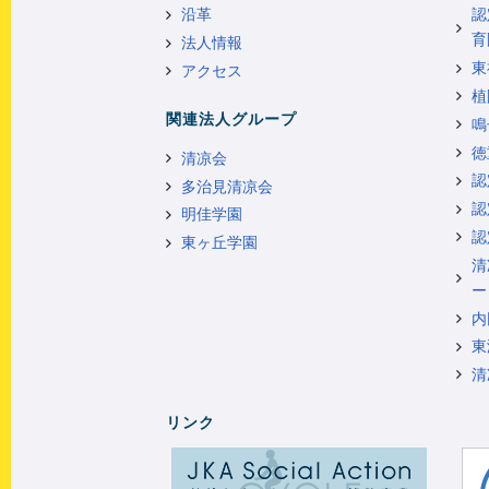
沿革
認
育
法人情報
東
アクセス
植
関連法人グループ
鳴
徳
清凉会
認
多治見清凉会
認
明佳学園
認
東ヶ丘学園
清
ー
内
東
清
リンク