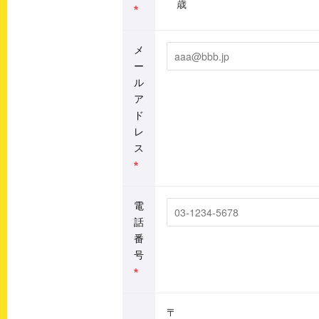
歳
*
メ
ー
ル
ア
ド
レ
ス
*
電
話
番
号
*
〒