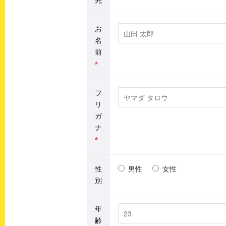
お
名
前
*
フ
リ
ガ
ナ
*
男性
女性
性
別
年
齢