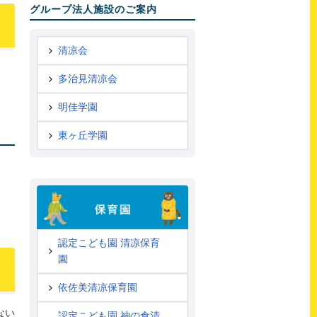
グループ法人施設のご案内
清凉会
多治見清凉会
明佳学園
東ヶ丘学園
認定こども園 清凉保育
園
依佐美清凉保育園
ない
認定こども園 神の倉清