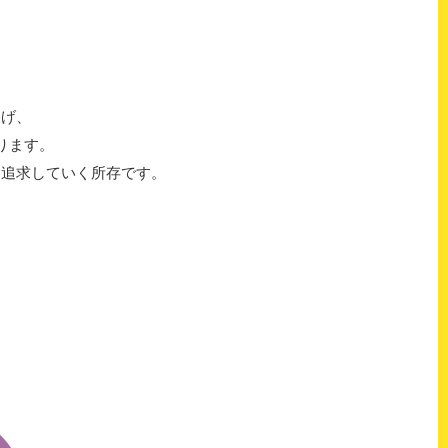
掲げ、
ります。
を追求していく所存です。