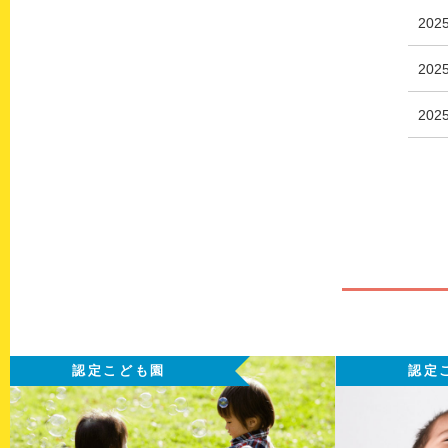
202
202
202
認定こども園
認定